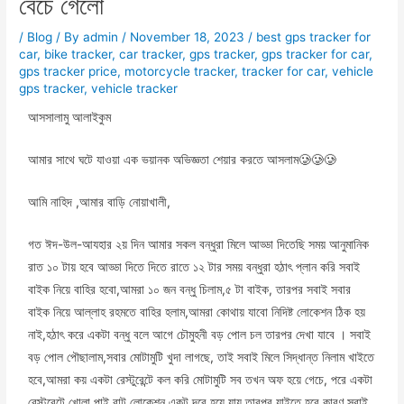
বেচে গেলো
/
Blog
/ By
admin
/
November 18, 2023
/
best gps tracker for
car
,
bike tracker
,
car tracker
,
gps tracker
,
gps tracker for car
,
gps tracker price
,
motorcycle tracker
,
tracker for car
,
vehicle
gps tracker
,
vehicle tracker
আসসালামু আলাইকুম
আমার সাথে ঘটে যাওয়া এক ভয়ানক অভিজ্ঞতা শেয়ার করতে আসলাম🥲🥲🥲
আমি নাহিদ ,আমার বাড়ি নোয়াখালী,
গত ঈদ-উল-আযহার ২য় দিন আমার সকল বন্ধুরা মিলে আড্ডা দিতেছি সময় আনুমানিক
রাত ১০ টায় হবে আড্ডা দিতে দিতে রাতে ১২ টার সময় বন্ধুরা হঠাৎ প্লান করি সবাই
বাইক নিয়ে বাহির হবো,আমরা ১০ জন বন্ধু চিলাম,৫ টা বাইক, তারপর সবাই সবার
বাইক নিয়ে আল্লাহ রহমতে বাহির হলাম,আমরা কোথায় যাবো নিদিষ্ট লোকেশন ঠিক হয়
নাই,হঠাৎ করে একটা বন্ধু বলে আগে চৌমুহনী বড় পোল চল তারপর দেখা যাবে । সবাই
বড় পোল পৌছালাম,সবার মোটামুটি খুদা লাগছে, তাই সবাই মিলে সিদ্ধান্ত নিলাম খাইতে
হবে,আমরা কয় একটা রেস্টুরেন্টে কল করি মোটামুটি সব তখন অফ হয়ে গেচে, পরে একটা
রেস্টুরেন্টে খোলা পাই,বাট লোকেশন একটু দরে হয়ে যায় তারপর যাইতে হবে কারণ সবাই