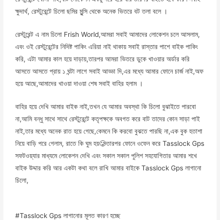
ক্ষুদার্থ, রেস্টুরেন্টে চিলো ছমির মুন্সি থেকে অনেক ভিতরে বট তলা বলে ।
রেস্টুরেন্ট এ নাম চিলো Frish World,আমরা সবাই আমাদের লোকেশন চলে আসলাম,
এবং ওই রেস্টুরেন্টের নিদিষ্ট পাকিং এরিয়া নাই থাকায় সবাই রাস্তার পাশে বাইক পাকিং
করি, এটা আমার কাল হয়ে দাড়ায়,তারপর আমরা ভিতরে ডুকে খাওয়ার অর্ডার করি
আসতে আসতে প্রায় ১ ঘন্টা লাগে সবাই আড্ডা দি,এর মধ্যে আমার ফোনে চার্জ নাই,অফ
হয়ে আছে,আমাদের খাওয়া দাওয়া শেষ সবাই বাহির হলাম ।
বাহির হয়ে দেখি আমার বাইক নাই,তখন যে আমার অবস্থা কি চিলো বুঝাইতে পারবো
না,আমি বন্ধু সাথে সাথে রেস্টুরেন্টে কতৃপক্ষকে অবগত করে বাট তাদের কোন সাড়া পাই
নাই,তার মধ্যে অনেক রাত হয়ে গেছে,কেমনে কি করবো বুঝতে পারছি না,এক বুক হতাশা
নিয়ে বাড়ি পরে গেলাম, রাতে কি ঘুম হয়🥲তারপর ফোনে ওফেন করে Tasslock Gps
সফটওয়্যার মাধ্যমে লোকেশন দেখি এবং সকাল সকাল পুলিশ সহযোগিতার আমার শখে
বাইক উদ্দার করি আর একটা কথা বলে রাখি আমার বাইকে Tasslock Gps লাগানো
চিলো,
#Tasslock Gps লাগানোর মূলত কারণ হচ্ছে