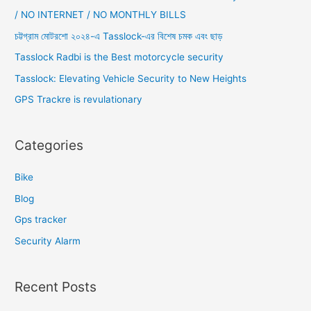
h
/ NO INTERNET / NO MONTHLY BILLS
f
চট্টগ্রাম মোটরশো ২০২৪-এ Tasslock-এর বিশেষ চমক এবং ছাড়
o
Tasslock Radbi is the Best motorcycle security
r
Tasslock: Elevating Vehicle Security to New Heights
:
GPS Trackre is revulationary
Categories
Bike
Blog
Gps tracker
Security Alarm
Recent Posts