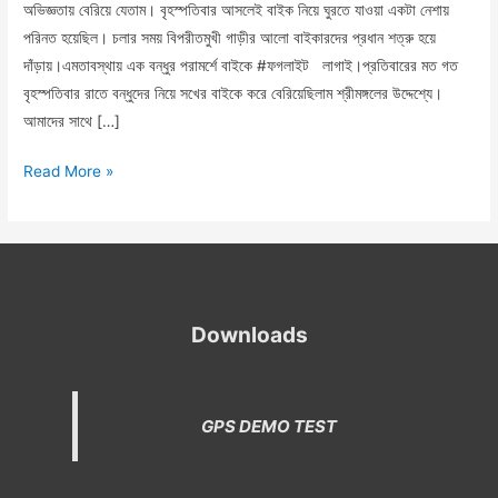
অভিজ্ঞতায় বেরিয়ে যেতাম। বৃহস্পতিবার আসলেই বাইক নিয়ে ঘুরতে যাওয়া একটা নেশায়
পরিনত হয়েছিল। চলার সময় বিপরীতমুখী গাড়ীর আলো বাইকারদের প্রধান শত্রু হয়ে
দাঁড়ায়।এমতাবস্থায় এক বন্ধুর পরামর্শে বাইকে #ফগলাইট লাগাই।প্রতিবারের মত গত
বৃহস্পতিবার রাতে বন্ধুদের নিয়ে সখের বাইকে করে বেরিয়েছিলাম শ্রীমঙ্গলের উদ্দেশ্যে।
আমাদের সাথে […]
Read More »
Downloads
GPS DEMO TEST